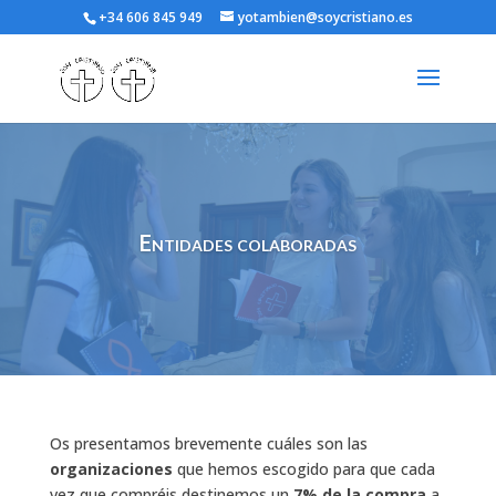
+34 606 845 949
yotambien@soycristiano.es
Entidades colaboradas
Os presentamos brevemente cuáles son las
organizaciones
que hemos escogido para que cada
vez que compréis destinemos un
7% de la compra
a