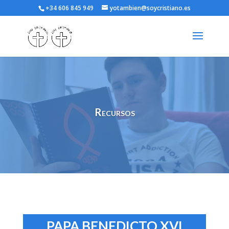
+34 606 845 949
yotambien@soycristiano.es
Recursos
PAPA BENEDICTO XVI