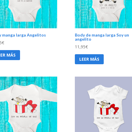
 manga larga Angelitos
Body de manga larga Soy un
angelito
5
€
11,95
€
EER MÁS
LEER MÁS