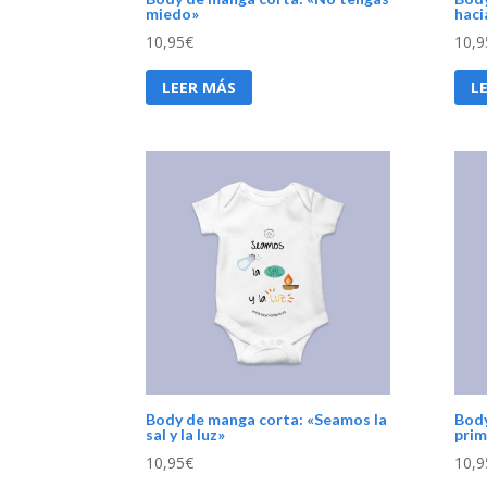
miedo»
haci
10,95
€
10,9
LEER MÁS
L
Body de manga corta: «Seamos la
Body
sal y la luz»
prim
10,95
€
10,9