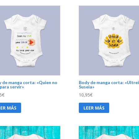
 de manga corta: «Quien no
Body de manga corta: «Ultrei
 para servir»
Suseia»
5
€
10,95
€
EER MÁS
LEER MÁS