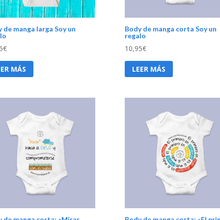
 de manga larga Soy un
Body de manga corta Soy un
lo
regalo
5
€
10,95
€
EER MÁS
LEER MÁS
 de manga corta: «Mirar
Body de manga corta: «El pr