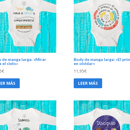
 de manga larga: «Mirar
Body de manga larga: «El pri
a el cielo»
en olvidar»
5
€
11,95
€
EER MÁS
LEER MÁS