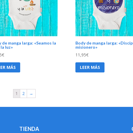
 de manga larga: «Seamos la
Body de manga larga: «Discíp
 la luz»
misionero»
5
€
11,95
€
EER MÁS
LEER MÁS
1
2
→
TIENDA