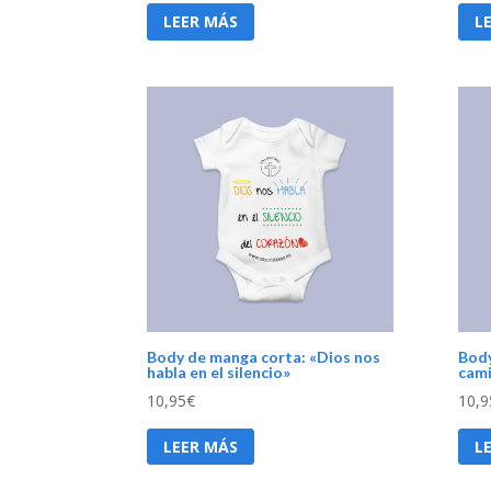
LEER MÁS
L
Body de manga corta: «Dios nos
Body
habla en el silencio»
cami
10,95
€
10,9
LEER MÁS
L