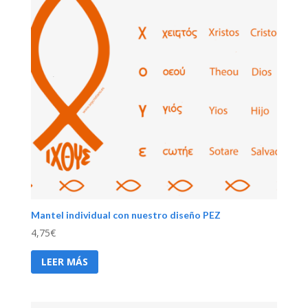
Mantel individual con nuestro diseño PEZ
4,75
€
LEER MÁS