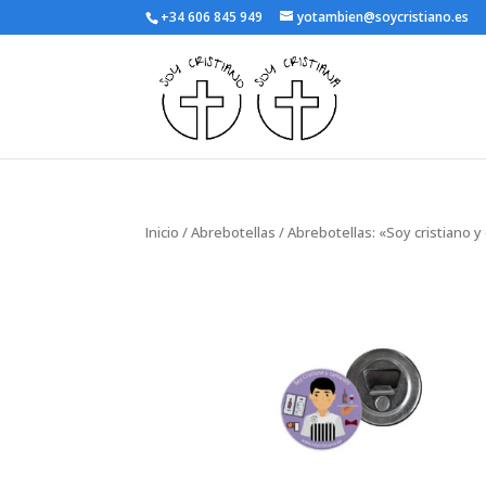
+34 606 845 949
yotambien@soycristiano.es
Inicio
/
Abrebotellas
/ Abrebotellas: «Soy cristiano 