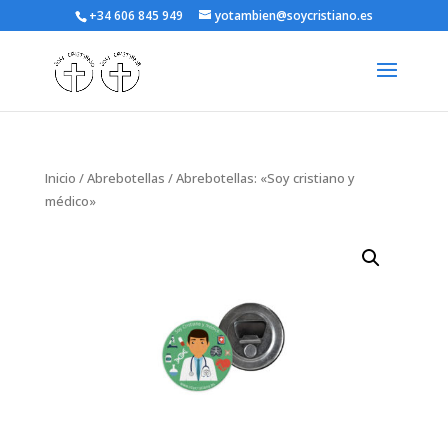
+34 606 845 949
yotambien@soycristiano.es
Inicio
/
Abrebotellas
/ Abrebotellas: «Soy cristiano y
médico»