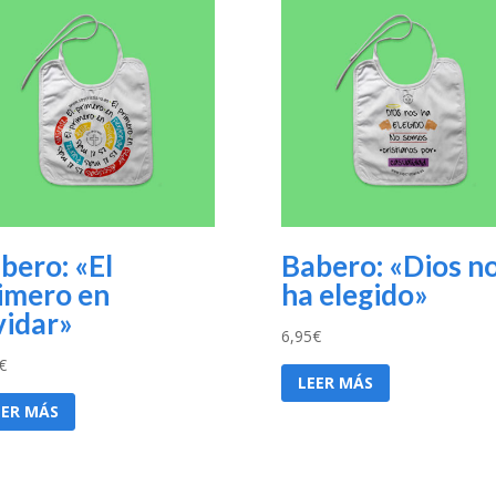
bero: «El
Babero: «Dios n
imero en
ha elegido»
vidar»
6,95
€
€
LEER MÁS
EER MÁS