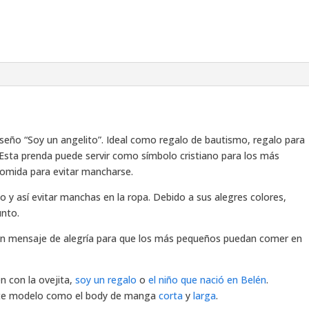
iseño “Soy un angelito”. Ideal como regalo de bautismo, regalo para
 Esta prenda puede servir como símbolo cristiano para los más
 comida para evitar mancharse.
io y así evitar manchas en la ropa. Debido a sus alegres colores,
unto.
 un mensaje de alegría para que los más pequeños puedan comer en
 con la ovejita,
soy un regalo
o
el niño que nació en Belén
.
te modelo como el body de manga
corta
y
larga
.