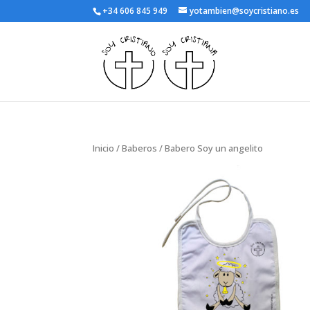
+34 606 845 949
yotambien@soycristiano.es
Inicio
/
Baberos
/ Babero Soy un angelito