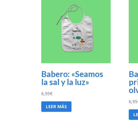
Babero: «Seamos
Ba
la sal y la luz»
pr
ol
6,95
€
6,95
LEER MÁS
L