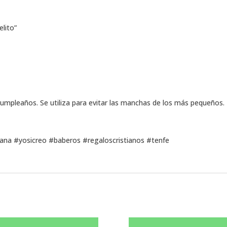
elito”
umpleaños. Se utiliza para evitar las manchas de los más pequeños.
tiana #yosicreo #baberos #regaloscristianos #tenfe