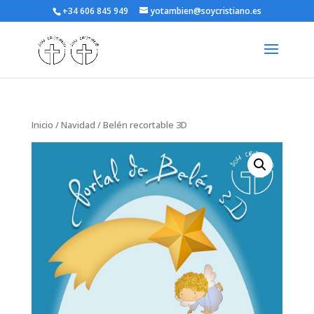
+34 606 845 949
yotambien@soycristiano.es
Inicio
/
Navidad
/ Belén recortable 3D