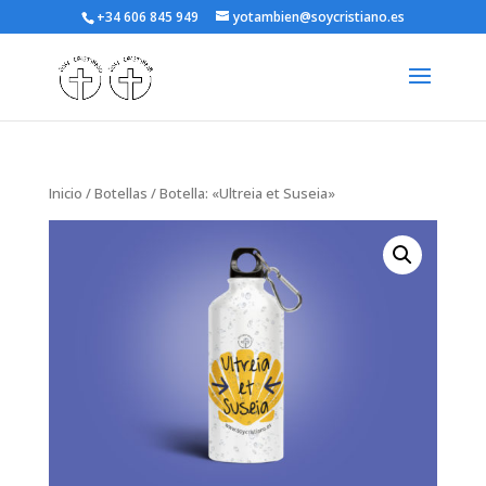
+34 606 845 949
yotambien@soycristiano.es
Inicio
/
Botellas
/ Botella: «Ultreia et Suseia»