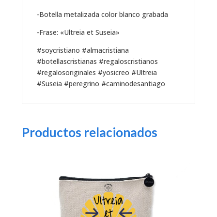
-Botella metalizada color blanco grabada
-Frase: «Ultreia et Suseia»
#soycristiano #almacristiana
#botellascristianas #regaloscristianos
#regalosoriginales #yosicreo #Ultreia
#Suseia #peregrino #caminodesantiago
Productos relacionados