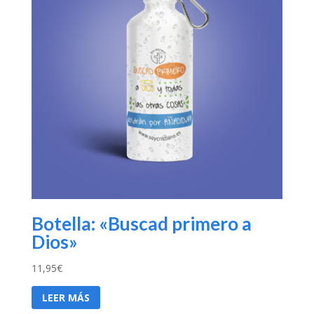
Botella: «Buscad primero a
Dios»
11,95
€
LEER MÁS