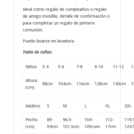
Ideal como regalo de cumpleaños o regalo
de amigo invisible, detalle de confirmación o
para completar un regalo de primera
comunión.
Puede lavarse en lavadora.
Tabla de tallas:
Niños
3-4
5-6
7-8
9-10
11-12
1
Altura
98cm
104cm
116cm
128cm
140cm
1
(cm)
Adultos
S
M
L
XL
2XL
Pecho
89-
96.5-
104-
112-
119.
(cm)
94cm
101.5cm
109com
17cm
124.