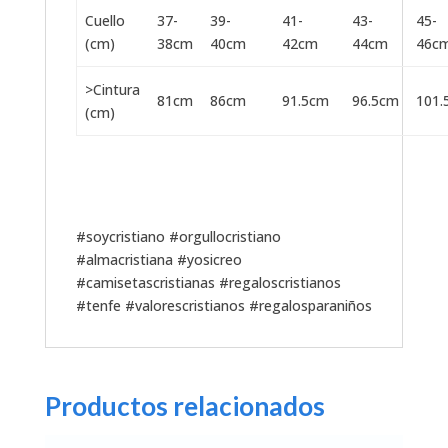
Cuello
37-
39-
41-
43-
45-
(cm)
38cm
40cm
42cm
44cm
46c
>Cintura
81cm
86cm
91.5cm
96.5cm
101.
(cm)
#soycristiano #orgullocristiano
#almacristiana #yosicreo
#camisetascristianas #regaloscristianos
#tenfe #valorescristianos #regalosparaniños
Productos relacionados