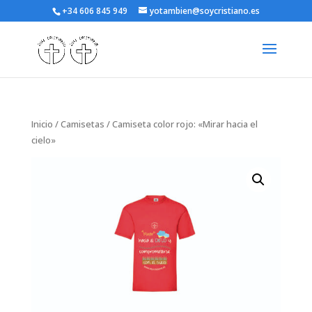
+34 606 845 949
yotambien@soycristiano.es
Inicio
/
Camisetas
/ Camiseta color rojo: «Mirar hacia el
cielo»