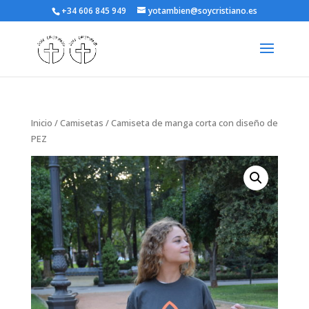
+34 606 845 949
yotambien@soycristiano.es
Inicio
/
Camisetas
/ Camiseta de manga corta con diseño de
PEZ