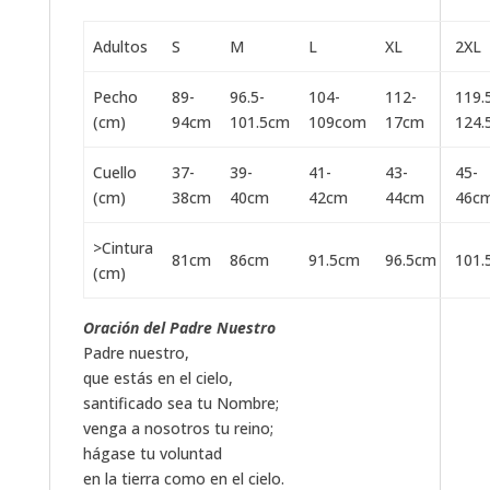
Adultos
S
M
L
XL
2XL
Pecho
89-
96.5-
104-
112-
119.
(cm)
94cm
101.5cm
109com
17cm
124.
Cuello
37-
39-
41-
43-
45-
(cm)
38cm
40cm
42cm
44cm
46c
>Cintura
81cm
86cm
91.5cm
96.5cm
101.
(cm)
Oración del Padre Nuestro
Padre nuestro,
que estás en el cielo,
santificado sea tu Nombre;
venga a nosotros tu reino;
hágase tu voluntad
en la tierra como en el cielo.