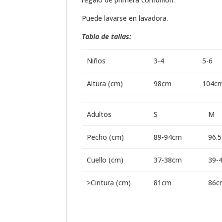
Puede lavarse en lavadora.
Tabla de tallas:
Niños
3-4
5-6
Altura (cm)
98cm
104c
Adultos
S
M
Pecho (cm)
89-94cm
96.
Cuello (cm)
37-38cm
39-
>Cintura (cm)
81cm
86c