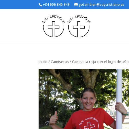
+34 606 845 949
yotambien@soycristiano.es
Inicio
/
Camisetas
/ Camiseta roja con el logo de «So