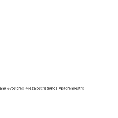
tiana #yosicreo #regaloscristianos #padrenuestro