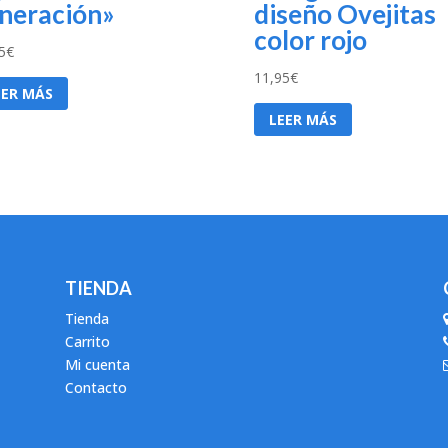
neración»
diseño Ovejitas
color rojo
5
€
11,95
€
EER MÁS
LEER MÁS
TIENDA
Tienda
Carrito
Mi cuenta
Contacto