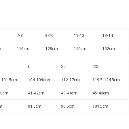
7-8
9-10
11-12
13-14
m
116cm
128cm
140cm
152cm
L
XL
2XL
5-101.5cm
104-109com
112-17cm
119.5-124.5cm
40cm
41-42cm
43-44cm
45-46cm
m
91.5cm
96.5cm
101.5cm