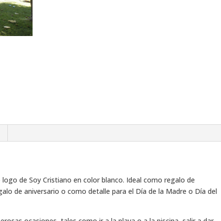
logo de Soy Cristiano en color blanco. Ideal como regalo de
galo de aniversario o como detalle para el Día de la Madre o Día del
osas ocasiones, tales como ir a la playa o a la piscina, salir a dar