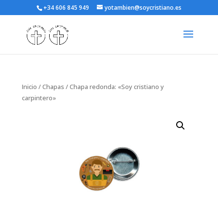
+34 606 845 949
yotambien@soycristiano.es
Inicio
/
Chapas
/ Chapa redonda: «Soy cristiano y
carpintero»