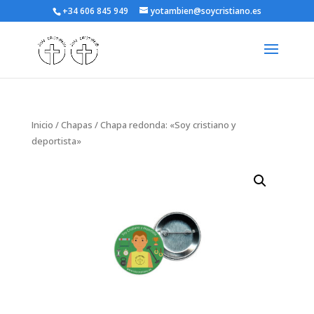
+34 606 845 949
yotambien@soycristiano.es
Inicio
/
Chapas
/ Chapa redonda: «Soy cristiano y
deportista»