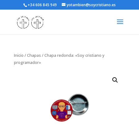
+34 606 845 949
yotambien@soycristiano.es
Inicio
/
Chapas
/ Chapa redonda: «Soy cristiano y
programador»