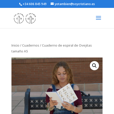
+34 606 845 949
yotambien@soycristiano.es
Inicio
/
Cuadernos
/ Cuaderno de espiral de Ovejitas
tamaño A5