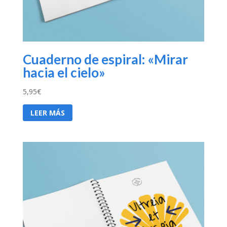
Cuaderno de espiral: «Mirar
hacia el cielo»
5,95
€
LEER MÁS