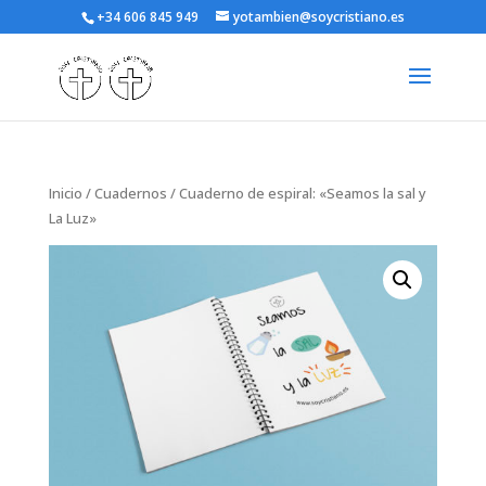
+34 606 845 949
yotambien@soycristiano.es
Inicio
/
Cuadernos
/ Cuaderno de espiral: «Seamos la sal y
La Luz»