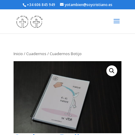
+34 606 845 949
yotambien@soycristiano.es
Inicio
/
Cuadernos
/ Cuadernos Botijo