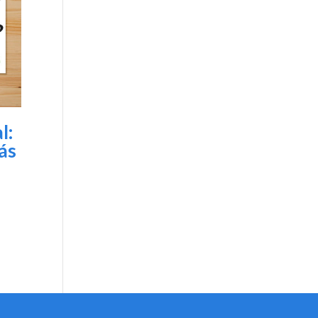
l:
ás