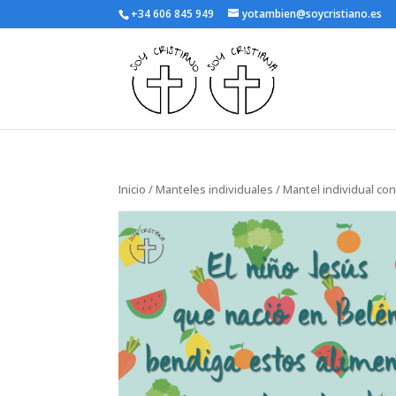
+34 606 845 949
yotambien@soycristiano.es
Inicio
/
Manteles individuales
/ Mantel individual co