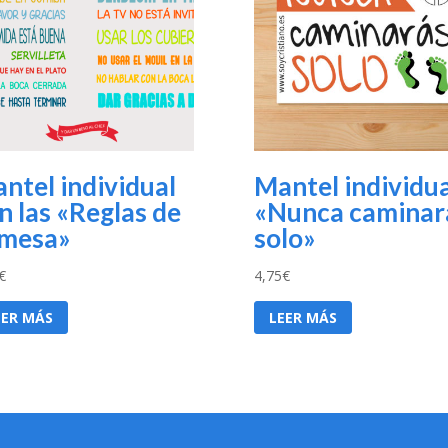
ntel individual
Mantel individua
n las «Reglas de
«Nunca caminar
 mesa»
solo»
€
4,75
€
EER MÁS
LEER MÁS