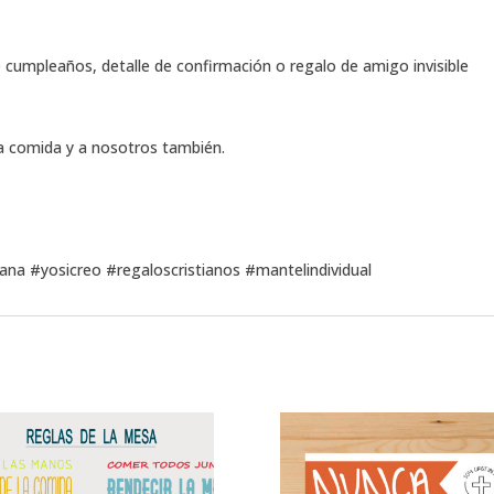
e cumpleaños, detalle de confirmación o regalo de amigo invisible
la comida y a nosotros también.
iana #yosicreo #regaloscristianos #mantelindividual