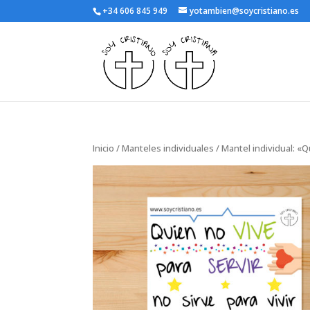
+34 606 845 949
yotambien@soycristiano.es
Inicio
/
Manteles individuales
/ Mantel individual: «Q