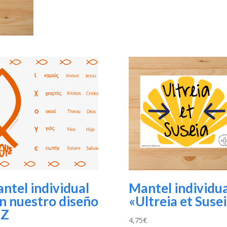
ntel individual
Mantel individua
n nuestro diseño
«Ultreia et Suse
EZ
4,75
€