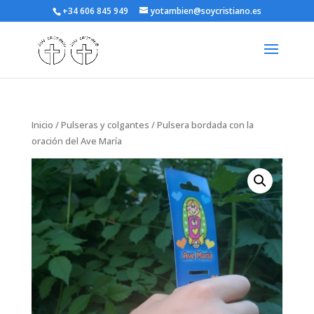
+34 606 845 949
yotambien@soycristiano.es
Inicio
/
Pulseras y colgantes
/ Pulsera bordada con la
oración del Ave María