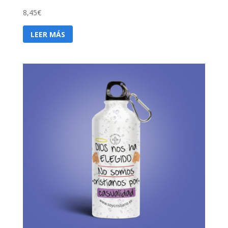
8,45
€
LEER MÁS