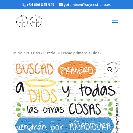
+34 606 845 949
yotambien@soycristiano.es
Inicio
/
Puzzles
/ Puzzle: «Buscad primero a Dios»