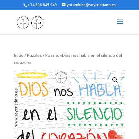
+34 606 845 949
yotambien@soycristiano.es
Inicio
/
Puzzles
/ Puzzle: «Dios nos habla en el silencio del
corazón»