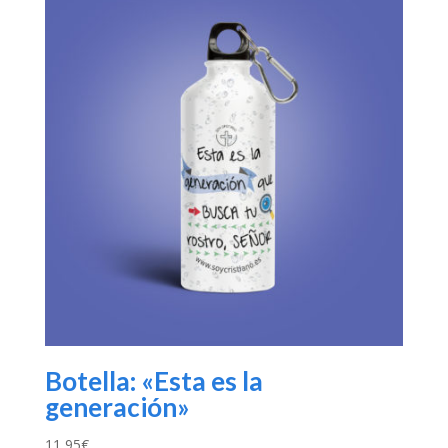
Botella: «Esta es la
generación»
11,95
€