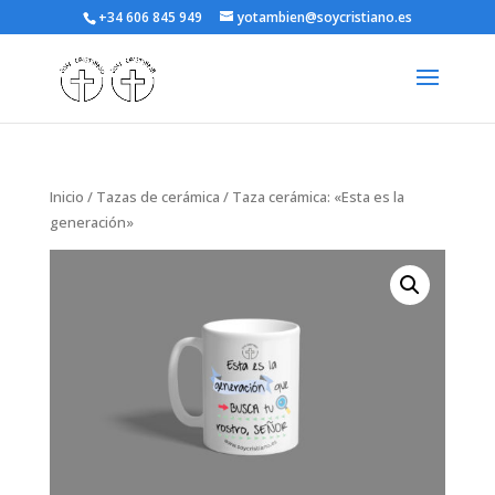
+34 606 845 949
yotambien@soycristiano.es
Inicio
/
Tazas de cerámica
/ Taza cerámica: «Esta es la
generación»