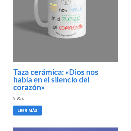
Taza cerámica: «Dios nos
habla en el silencio del
corazón»
9,95
€
LEER MÁS