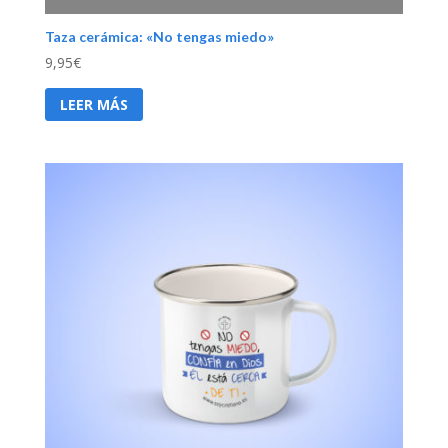
Taza cerámica: «No tengas miedo»
9,95
€
LEER MÁS