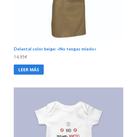
Delantal color beige: «No tengas miedo»
14,95
€
LEER MÁS