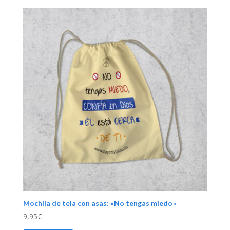
Mochila de tela con asas: «No tengas miedo»
9,95
€