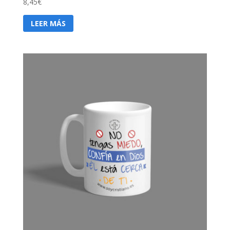
8,45
€
LEER MÁS