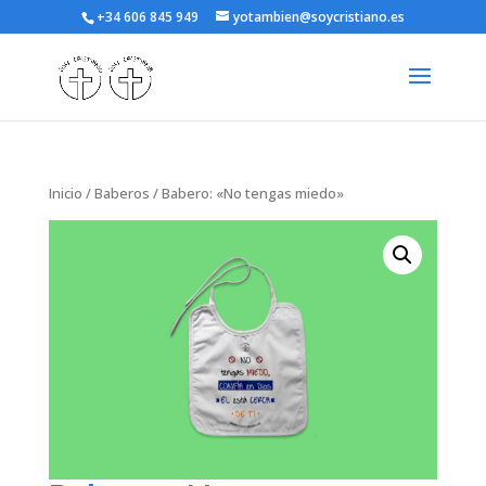
+34 606 845 949
yotambien@soycristiano.es
Inicio
/
Baberos
/ Babero: «No tengas miedo»