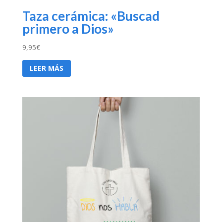
Taza cerámica: «Buscad
primero a Dios»
9,95
€
LEER MÁS