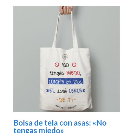
Bolsa de tela con asas: «No
tengas miedo»