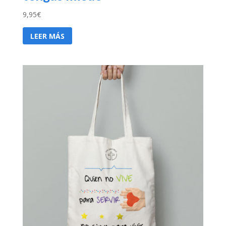
9,95
€
LEER MÁS