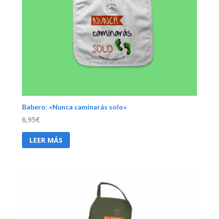
Babero: «Nunca caminarás solo»
6,95
€
LEER MÁS