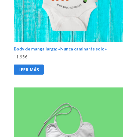
Body de manga larga: «Nunca caminarás solo»
11,95
€
LEER MÁS