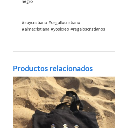
negro
#soycristiano #orgullocristiano
#almacristiana #yosicreo #regaloscristianos
Productos relacionados