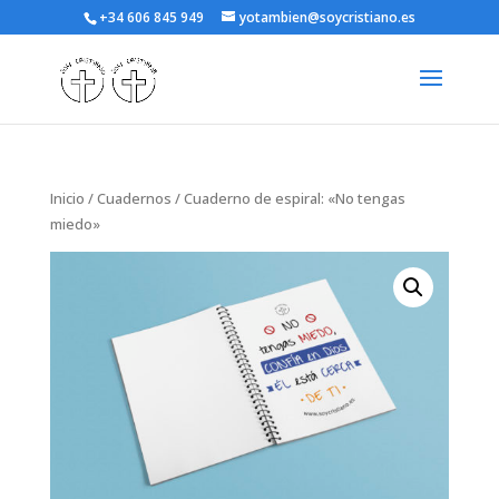
+34 606 845 949
yotambien@soycristiano.es
Inicio
/
Cuadernos
/ Cuaderno de espiral: «No tengas
miedo»