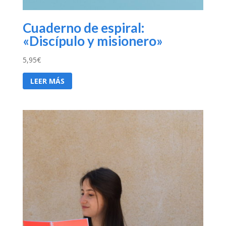
Cuaderno de espiral:
«Discípulo y misionero»
5,95
€
LEER MÁS