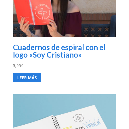
Cuadernos de espiral con el
logo «Soy Cristiano»
5,95
€
LEER MÁS