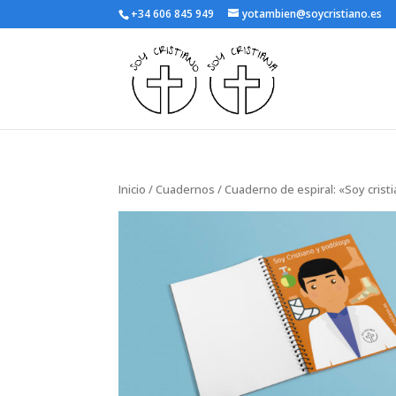
+34 606 845 949
yotambien@soycristiano.es
Inicio
/
Cuadernos
/ Cuaderno de espiral: «Soy cris