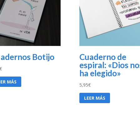
adernos Botijo
Cuaderno de
espiral: «Dios no
€
ha elegido»
EER MÁS
5,95
€
LEER MÁS