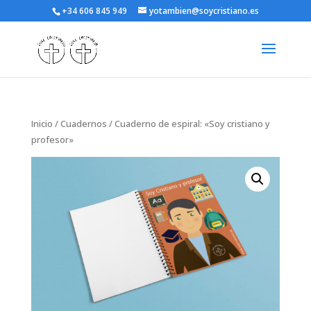
+34 606 845 949
yotambien@soycristiano.es
Inicio
/
Cuadernos
/ Cuaderno de espiral: «Soy cristiano y
profesor»