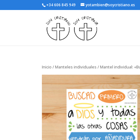
+34 606 845 949
yotambien@soycristiano.es
Inicio
/
Manteles individuales
/ Mantel individual: «