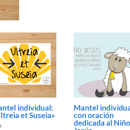
ntel individual:
Mantel individua
ltreia et Suseia»
con oración
dedicada al Niñ
€