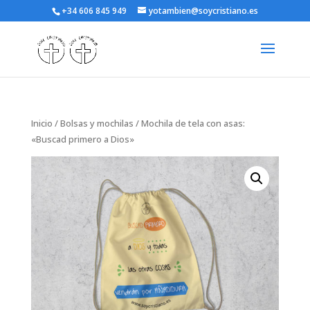
+34 606 845 949
yotambien@soycristiano.es
Inicio
/
Bolsas y mochilas
/ Mochila de tela con asas:
«Buscad primero a Dios»