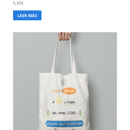
9,95
€
LEER MÁS