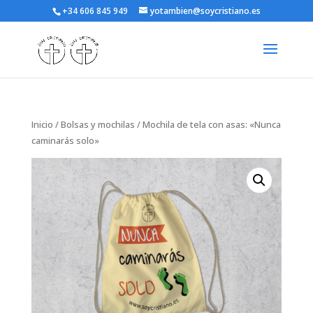
+34 606 845 949
yotambien@soycristiano.es
Inicio
/
Bolsas y mochilas
/ Mochila de tela con asas: «Nunca
caminarás solo»