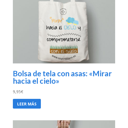
Bolsa de tela con asas: «Mirar
hacia el cielo»
9,95
€
LEER MÁS