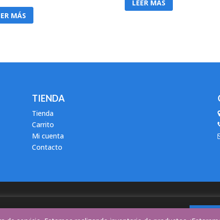
LEER MÁS
EER MÁS
TIENDA
Tienda
Carrito
Mi cuenta
Contacto
b utiliza cookies para mejorar la experiencia del usuario.
Aceptar