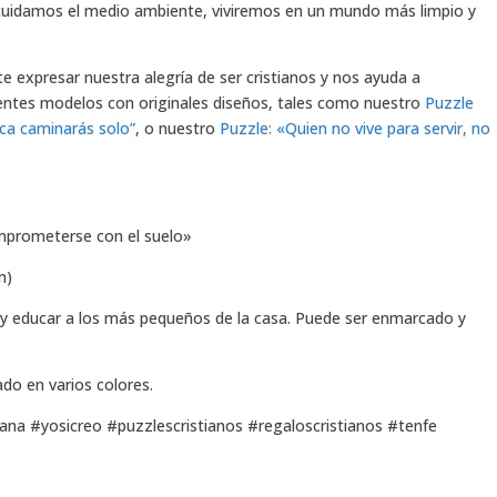
 cuidamos el medio ambiente, viviremos en un mundo más limpio y
e expresar nuestra alegría de ser cristianos y nos ayuda a
rentes modelos con originales diseños, tales como nuestro
Puzzle
ca caminarás solo”
, o nuestro
Puzzle: «Quien no vive para servir, no
comprometerse con el suelo»
m)
r y educar a los más pequeños de la casa. Puede ser enmarcado y
do en varios colores.
iana #yosicreo #puzzlescristianos #regaloscristianos #tenfe