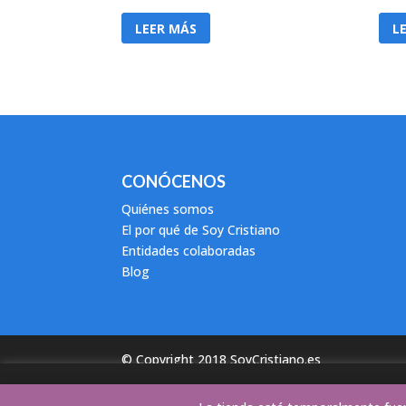
LEER MÁS
L
CONÓCENOS
Quiénes somos
El por qué de Soy Cristiano
Entidades colaboradas
Blog
© Copyright 2018 SoyCristiano.es
Este sitio we