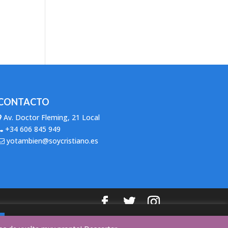
CONTACTO
Av. Doctor Fleming, 21 Local
+34 606 845 949
yotambien@soycristiano.es
Saber más