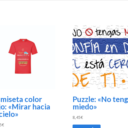
miseta color
Puzzle: «No ten
jo: «Mirar hacia
miedo»
 cielo»
8,45
€
5
€