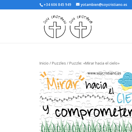
+34 606 845 949
yotambien@soycristiano.es
Inicio
/
Puzzles
/ Puzzle: «Mirar hacia el cielo»