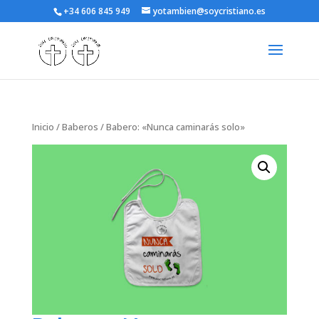
+34 606 845 949
yotambien@soycristiano.es
Inicio
/
Baberos
/ Babero: «Nunca caminarás solo»