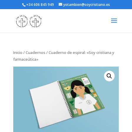
+34 606 845 949
yotambien@soycristiano.es
Inicio
/
Cuadernos
/ Cuaderno de espiral: «Soy cristiana y
farmaceútica»