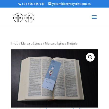
+34 606 845 949
yotambien@soycristiano.es
Inicio
/
Marca páginas
/ Marca páginas Brújula