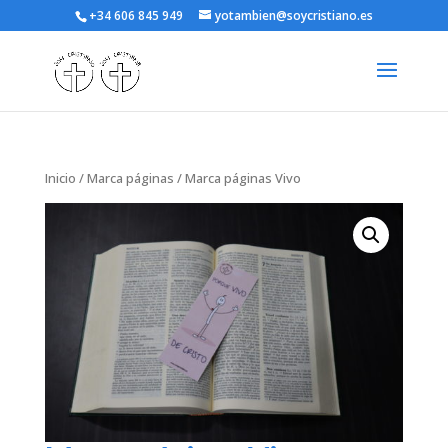
+34 606 845 949
yotambien@soycristiano.es
Inicio
/
Marca páginas
/ Marca páginas Vivo