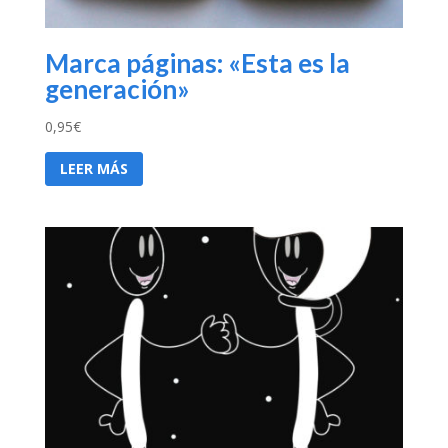
Marca páginas: «Esta es la
generación»
0,95
€
LEER MÁS