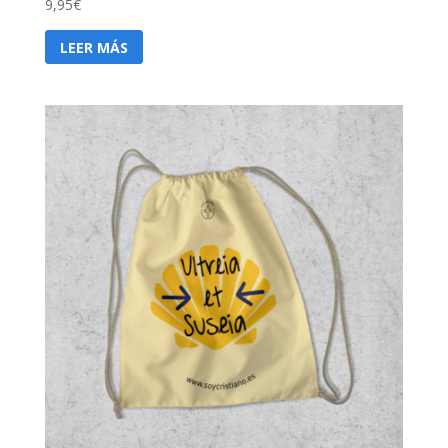
9,95
€
LEER MÁS