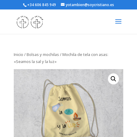
+34 606 845 949
yotambien@soycristiano.es
Inicio
/
Bolsas y mochilas
/ Mochila de tela con asas:
«Seamos la sal y la luz»